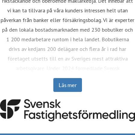
rikstäckande och oberoende mäklarkedja. Det innebär att
vi kan ta tillvara på våra kunders intressen helt utan
påverkan från banker eller försäkringsbolag. Vi är experter
på den lokala bostadsmarknaden med 230 bobutiker och
1 200 medarbetare runtom i hela landet. Bobutikerna
drivs av kedjans 200 delägare och flera år i rad har
företaget utsetts till en av Sveriges mest attraktiva
arbetsgivare. Under 2024 förmedlade Svensk
Fastighetsförmedling drygt 22 000 bostäder. I mer än 85
Läs mer
år har vi fått folk att känna sig hemma, vilket faktiskt gör
oss till landets äldsta mäklarkedja.