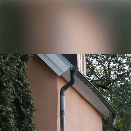
Ny
Me
E
Ko