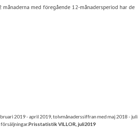
e 12 månaderna med föregående 12-månadersperiod har de
bruari 2019 - april 2019, tolvmånaderssiffran med maj 2018 - juli
försäljningar.
Prisstatistik VILLOR,
juli
2019