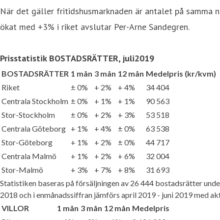
När det gäller fritidshusmarknaden är antalet på samma 
ökat med +3% i riket avslutar Per-Arne Sandegren.
Prisstatistik BOSTADSRÄTTER,
juli
2019
BOSTADSRÄTTER
1 mån
3 mån
12 mån
Medelpris (kr/kvm)
Riket
± 0%
+ 2%
+ 4%
34 404
Centrala Stockholm
± 0%
+ 1%
+ 1%
90 563
Stor-Stockholm
± 0%
+ 2%
+ 3%
53 518
Centrala Göteborg
+ 1%
+ 4%
± 0%
63 538
Stor-Göteborg
+ 1%
+ 2%
± 0%
44 717
Centrala Malmö
+ 1%
+ 2%
+ 6%
32 004
Stor-Malmö
+ 3%
+ 7%
+ 8%
31 693
Statistiken baseras på försäljningen av 26 444 bostadsrätter unde
2018 och i enmånadssiffran jämförs april 2019 - juni 2019 med ak
VILLOR
1 mån
3 mån
12 mån
Medelpris