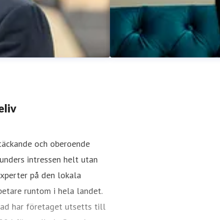
eliv
stäckande och oberoende
kunders intressen helt utan
Kaisa Lundberg
experter på den lokala
kfast.se
070 225 98 22
Presskontakt
PR & Communica
tare runtom i hela landet.
7898821
ad har företaget utsetts till