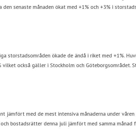
rna den senaste månaden ökat med +1% och +3% i storstads
tliga storstadsområden ökade de ändå i riket med +1%. Hu
 +1% vilket också gäller i Stockholm och Göteborgsområdet.
nt jämfört med de mest intensiva månaderna under våren o
lor och bostadsrätter denna juli jämfört med samma månad f