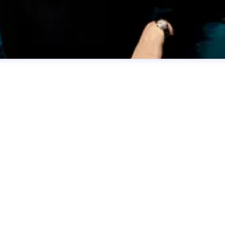
tions Specialist
kaisa.lundberg@svenskfast.se
070-