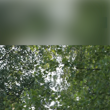
hetsarkiv
Sök i nyhetsrumm
diearkiv
Följ
Följer
vent
ntakt