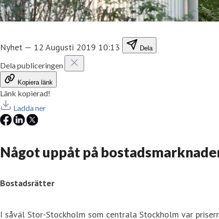
Nyhet
—
12 Augusti 2019 10:13
Dela
Dela publiceringen
Kopiera länk
Länk kopierad!
Ladda ner
Något uppåt på bostadsmarknade
Bostadsrätter
I såväl Stor-Stockholm som centrala Stockholm var pris