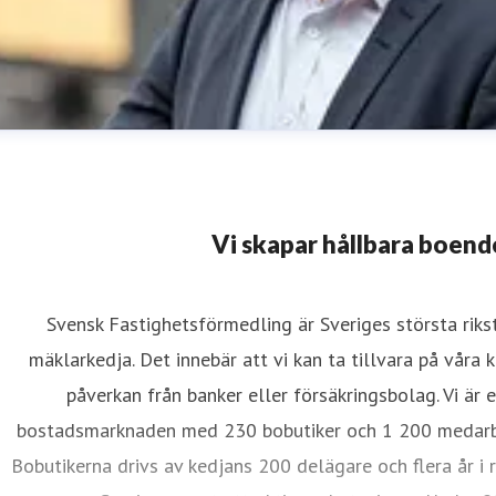
Vi skapar hållbara boend
Svensk Fastighetsförmedling är Sveriges största rik
mäklarkedja. Det innebär att vi kan ta tillvara på våra 
enrik Freudenthal
påverkan från banker eller försäkringsbolag. Vi är 
resskontakt
Kommunikationschef
henrik.freudenthal@svens
bostadsmarknaden med 230 bobutiker och 1 200 medarbe
Bobutikerna drivs av kedjans 200 delägare och flera år i r