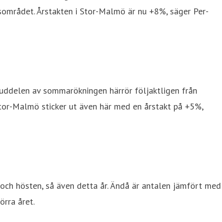
området. Årstakten i Stor-Malmö är nu +8%, säger Per-
vuddelen av sommarökningen härrör följaktligen från
 Stor-Malmö sticker ut även här med en årstakt på +5%,
ch hösten, så även detta år. Ändå är antalen jämfört med
örra året.