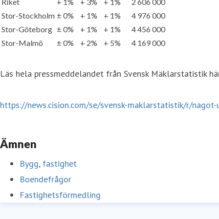
Riket
+ 1%
+ 3%
+ 1%
2 606 000
Stor-Stockholm
± 0%
+ 1%
+ 1%
4 976 000
Stor-Göteborg
± 0%
+ 1%
+ 1%
4 456 000
Stor-Malmö
± 0%
+ 2%
+ 5%
4 169 000
Läs hela pressmeddelandet från Svensk Mäklarstatistik hä
https://news.cision.com/se/svensk-maklarstatistik/r/na
Ämnen
Bygg, fastighet
Boendefrågor
Fastighetsförmedling