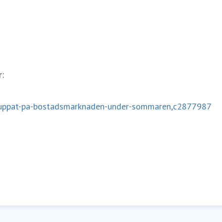
r:
got-uppat-pa-bostadsmarknaden-under-sommaren,c2877987