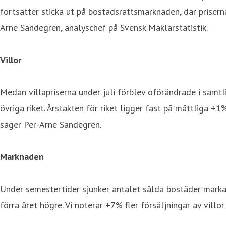
fortsätter sticka ut på bostadsrättsmarknaden, där prise
Arne Sandegren, analyschef på Svensk Mäklarstatistik.
Villor
Medan villapriserna under juli förblev oförändrade i sam
övriga riket. Årstakten för riket ligger fast på måttliga
säger Per-Arne Sandegren.
Marknaden
Under semestertider sjunker antalet sålda bostäder marka
förra året högre. Vi noterar +7% fler försäljningar av vil