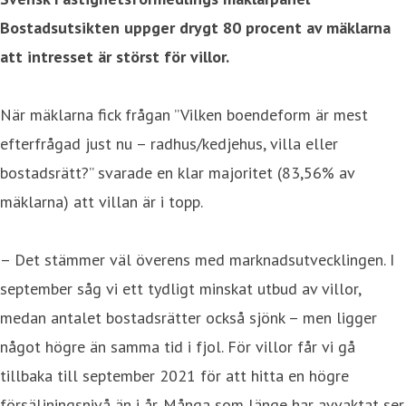
Bostadsutsikten uppger drygt 80 procent av mäklarna
att intresset är störst för villor.
När mäklarna fick frågan ”Vilken boendeform är mest
efterfrågad just nu – radhus/kedjehus, villa eller
bostadsrätt?” svarade en klar majoritet (83,56% av
mäklarna) att villan är i topp.
– Det stämmer väl överens med marknadsutvecklingen. I
september såg vi ett tydligt minskat utbud av villor,
medan antalet bostadsrätter också sjönk – men ligger
något högre än samma tid i fjol. För villor får vi gå
tillbaka till september 2021 för att hitta en högre
försäljningsnivå än i år. Många som länge har avvaktat ser