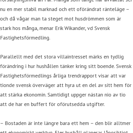
nu en mer stabil marknad och ett oförändrat ränteläge –
och då vågar man ta steget mot husdrömmen som är
stark hos många, menar Erik Wikander, vd Svensk
Fastighetsförmedling.
Parallellt med det stora villaintresset märks en tydlig
förändring i hur hushållen tänker kring sitt boende. Svensk
Fastighetsförmedlings årliga trendrapport visar att var
tionde svensk överväger att hyra ut en del av sitt hem för
att stärka ekonomin. Samtidigt uppger nästan nio av tio
att de har en buffert för oförutsedda utgifter.
– Bostaden är inte längre bara ett hem – den blir alltmer
ett ekonomiskt verktyg. Fler hushåll planerar långsiktigt