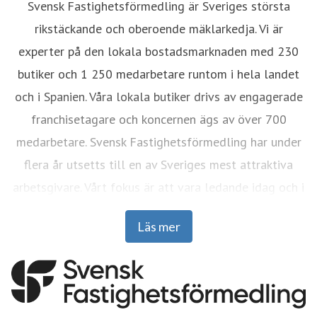
Svensk Fastighetsförmedling är Sveriges största
rikstäckande och oberoende mäklarkedja. Vi är
experter på den lokala bostadsmarknaden med 230
butiker och 1 250 medarbetare runtom i hela landet
och i Spanien. Våra lokala butiker drivs av engagerade
franchisetagare och koncernen ägs av över 700
medarbetare. Svensk Fastighetsförmedling har under
flera år utsetts till en av Sveriges mest attraktiva
arbetsgivare. Vårt fokus är att vara ledande idag och i
framtiden. Under 85 år har vi skapat nya erbjudanden
Läs mer
och utvecklat mäklarbranschen. 2024 förmedlade
Svensk Fastighetsförmedling drygt 22 000 bostäder.
Koncernen består idag av Svensk
Fastighetsförmedling och Ordna Bolån.