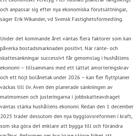
och anpassar sig efter nya ekonomiska förutsättningar,
säger Erik Wikander, vd Svensk Fastighetsförmedling.
Under det kommande året väntas flera faktorer som kan
påverka bostadsmarknaden positivt. När ränte- och
skattesänkningar successivt får genomslag i hushållens
ekonomi – tillsammans med ett lättat amorteringskrav
och ett höjt bolånetak under 2026 – kan fler flyttplaner
väckas till liv. Även den planerade sänkningen av
matmomsen och justeringarna i jobbskatteavdraget
väntas stärka hushållens ekonomi. Redan den 1 december
2025 träder dessutom den nya bygglovsreformen i kraft,
som ska göra det enklare att bygga till och förändra
småhus. Reformen ger husägare större frihet att