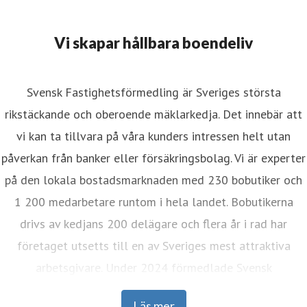
Vi skapar hållbara boendeliv
Svensk Fastighetsförmedling är Sveriges största
rikstäckande och oberoende mäklarkedja. Det innebär att
vi kan ta tillvara på våra kunders intressen helt utan
påverkan från banker eller försäkringsbolag. Vi är experter
på den lokala bostadsmarknaden med 230 bobutiker och
1 200 medarbetare runtom i hela landet. Bobutikerna
drivs av kedjans 200 delägare och flera år i rad har
företaget utsetts till en av Sveriges mest attraktiva
arbetsgivare. Under 2024 förmedlade Svensk
Fastighetsförmedling drygt 22 000 bostäder. I mer än 85
Läs mer