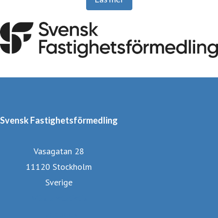
år har vi fått folk att känna sig hemma, vilket faktiskt gör
oss till landets äldsta mäklarkedja.
Svensk Fastighetsförmedling
Vasagatan 28
11120 Stockholm
Sverige
Mäklarstatistik
Facebook