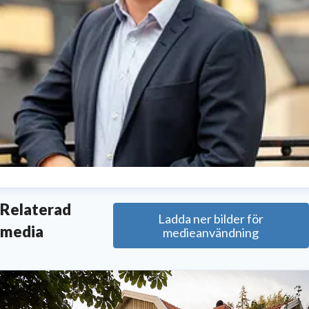
enrik Freudenthal
Relaterad
Ladda ner bilder för
resskontakt
Kommunikationschef
media
medieanvändning
enrik.freudenthal@svenskfast.se
070 225 98 22