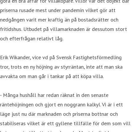
göra en bra affär för villaköpare. Villor var det objekt där
priserna rusade mest under pandemin vilket gör att
nedgången varit mer kraftig än på bostadsrätter och
fritidshus. Utbudet på villamarknaden är dessutom stort
och efterfrågan relativt låg.
Erik Wikander, vice vd på Svensk Fastighetsförmedling
tror, trots en ny höjning av styrräntan, inte att man ska
avvakta om man går i tankar på att köpa villa.
- Många hushåll har redan räknat in den senaste
räntehöjningen och gjort en noggrann kalkyl. Vi är i ett
läge just nu där marknaden och priserna bottnar och
stabiliseras vilket är ett gyllene tillfälle för dem som vill