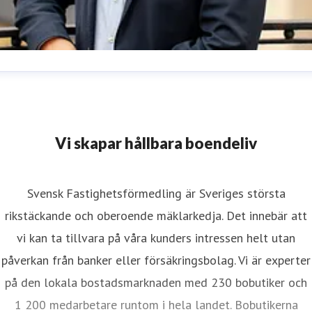
enrik Freudenthal
resskontakt
Kommunikationschef
enrik.freudenthal@svenskfast.se
070 225 98 22
Vi skapar hållbara boendeliv
Svensk Fastighetsförmedling är Sveriges största
rikstäckande och oberoende mäklarkedja. Det innebär att
vi kan ta tillvara på våra kunders intressen helt utan
påverkan från banker eller försäkringsbolag. Vi är experter
på den lokala bostadsmarknaden med 230 bobutiker och
1 200 medarbetare runtom i hela landet. Bobutikerna