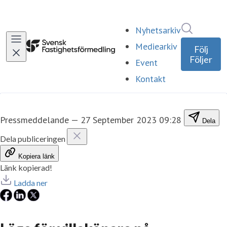
Sök i ny
Nyhetsarkiv
Mediearkiv
Följ
Följer
Event
Kontakt
Pressmeddelande
—
27 September 2023 09:28
Dela
Dela publiceringen
Kopiera länk
Länk kopierad!
Ladda ner