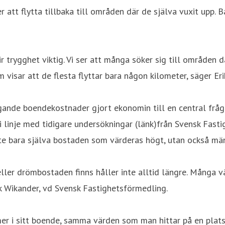
er att flytta tillbaka till områden där de själva vuxit upp
ir trygghet viktig. Vi ser att många söker sig till områden 
visar att de flesta flyttar bara någon kilometer, säger Er
igande boendekostnader gjort ekonomin till en central frå
 i linje med tidigare undersökningar (länk)från Svensk Fast
r inte bara själva bostaden som värderas högt, utan också 
 eller drömbostaden finns håller inte alltid längre. Många 
k Wikander, vd Svensk Fastighetsförmedling.
er i sitt boende, samma värden som man hittar på en plats m