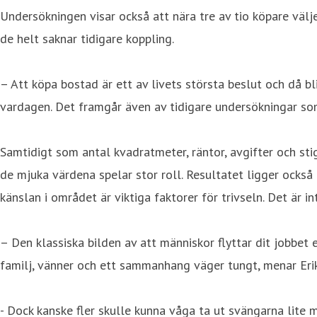
Undersökningen visar också att nära tre av tio köpare välj
de helt saknar tidigare koppling.
– Att köpa bostad är ett av livets största beslut och då bl
vardagen. Det framgår även av tidigare undersökningar som 
Samtidigt som antal kvadratmeter, räntor, avgifter och st
de mjuka värdena spelar stor roll. Resultatet ligger också
känslan i området är viktiga faktorer för trivseln. Det ä
– Den klassiska bilden av att människor flyttar dit jobbet
familj, vänner och ett sammanhang väger tungt, menar Eri
- Dock kanske fler skulle kunna våga ta ut svängarna lite m