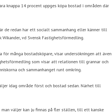
. Bara knappa 14 procent uppges köpa bostad i områden där
där de redan har ett socialt sammanhang eller känner till
ik Wikander, vd Svensk Fastighetsförmedling.
ga för många bostadsköpare, visar undersökningen att även
ighetsförmedling som visar att relationen till grannar och
människorna och sammanhanget runt omkring.
väljer idag område först och bostad sedan. Närhet till
an väljer kan ju finnas på fler ställen, till ett kanske