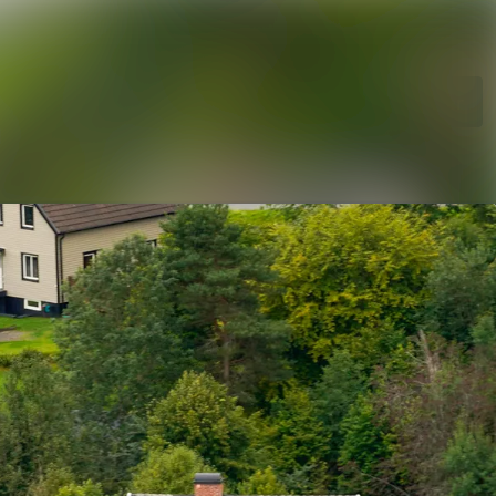
hetsarkiv
Sök i nyhetsrumm
diearkiv
Följ
Följer
vent
ntakt