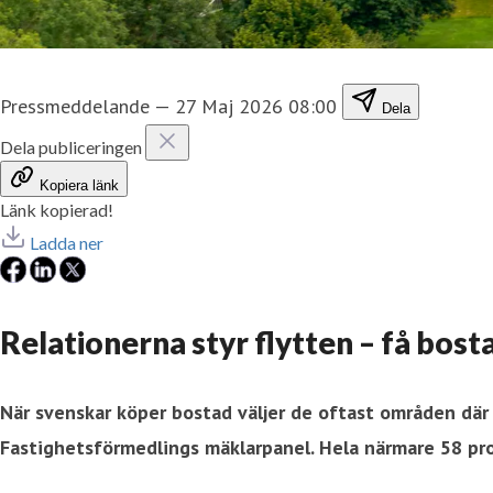
Pressmeddelande
—
27 Maj 2026 08:00
Dela
Dela publiceringen
Kopiera länk
Länk kopierad!
Ladda ner
Relationerna styr flytten – få bos
När svenskar köper bostad väljer de oftast områden där 
Fastighetsförmedlings mäklarpanel. Hela närmare 58 proc