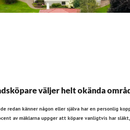
tadsköpare väljer helt okända områ
de redan känner någon eller själva har en personlig kop
ent av mäklarna uppger att köpare vanligtvis har släkt,