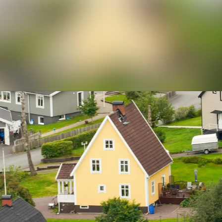
Ny
Me
E
Ko