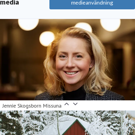
media
medieanvändning
aisa.lundberg@svenskfast.se
070-7898821
Jennie Skogsborn Missuna