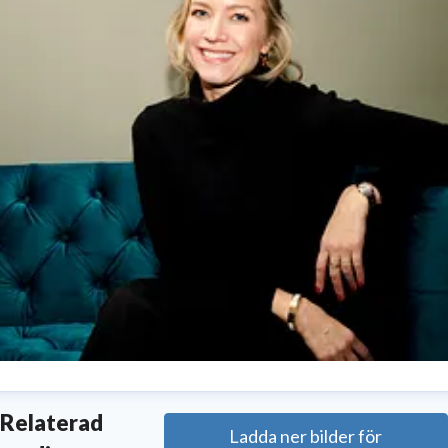
aisa Lundberg
Relaterad
Ladda ner bilder för
resskontakt
PR & Communications Specialist