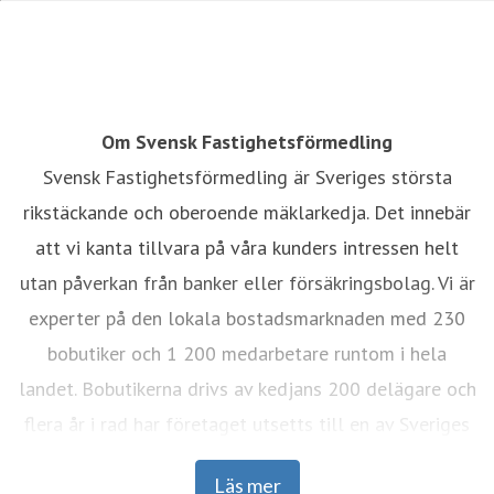
Om Svensk Fastighetsförmedling
Svensk Fastighetsförmedling är Sveriges största
rikstäckande och oberoende mäklarkedja. Det innebär
att vi kanta tillvara på våra kunders intressen helt
utan påverkan från banker eller försäkringsbolag. Vi är
experter på den lokala bostadsmarknaden med 230
bobutiker och 1 200 medarbetare runtom i hela
landet. Bobutikerna drivs av kedjans 200 delägare och
flera år i rad har företaget utsetts till en av Sveriges
mest attraktiva arbetsgivare. Under 2023 förmedlade
Läs mer