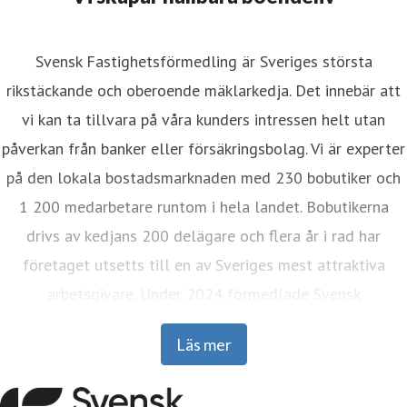
Svensk Fastighetsförmedling är Sveriges största
rikstäckande och oberoende mäklarkedja. Det innebär att
vi kan ta tillvara på våra kunders intressen helt utan
påverkan från banker eller försäkringsbolag. Vi är experter
på den lokala bostadsmarknaden med 230 bobutiker och
1 200 medarbetare runtom i hela landet. Bobutikerna
drivs av kedjans 200 delägare och flera år i rad har
företaget utsetts till en av Sveriges mest attraktiva
arbetsgivare. Under 2024 förmedlade Svensk
Fastighetsförmedling drygt 22 000 bostäder. I mer än 85
Läs mer
år har vi fått folk att känna sig hemma, vilket faktiskt gör
oss till landets äldsta mäklarkedja.