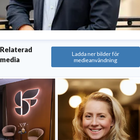
enrik Freudenthal
Relaterad
Ladda ner bilder för
resskontakt
Kommunikationschef
media
medieanvändning
enrik.freudenthal@svenskfast.se
070 225 98 22