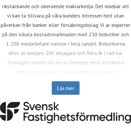
rikstäckande och oberoende mäklarkedja. Det innebär att
vi kan ta tillvara på våra kunders intressen helt utan
påverkan från banker eller försäkringsbolag. Vi är experter
på den lokala bostadsmarknaden med 230 bobutiker och
1 200 medarbetare runtom i hela landet. Bobutikerna
drivs av kedjans 200 delägare och flera år i rad har
företaget utsetts till en av Sveriges mest attraktiva
arbetsgivare. Under 2024 förmedlade Svensk
Fastighetsförmedling drygt 22 000 bostäder. I mer än 85
Läs mer
år har vi fått folk att känna sig hemma, vilket faktiskt gör
oss till landets äldsta mäklarkedja.